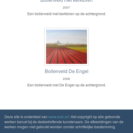
2007
Een bollenveld met kerktoren op de achtergrond.
Bollenveld De Engel
2006
Een bollenveld met De Engel op de achtergrond.
Deze site is onderdeel van
www.exto.art
. Het copyright op alle getoonde
werken berust bij de desbetreffende kunstenaars. De afbeeldingen van de
werken mogen niet gebruikt worden zonder schriftelijke toestemming.