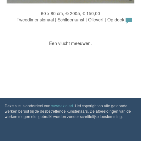
60 x 80 cm, © 2005, € 150,00
Tweedimensionaal | Schilderkunst | Olieverf | Op doek
Een vlucht meeuwen.
Deze site is onderdeel van
www.exto.art
. Het copyright op alle getoonde
werken berust bij de desbetreffende kunstenaars. De afbeeldingen van de
werken mogen niet gebruikt worden zonder schriftelijke toestemming.